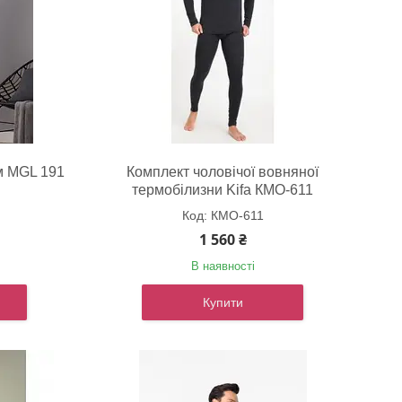
м MGL 191
Комплект чоловічої вовняної
термобілизни Kifa КМО-611
КМО-611
1 560 ₴
В наявності
Купити