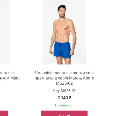
авальні
Чоловічі плавальні шорти сині
унком Marc
преміальна серія Marc & Andre
7
MS26-02
MS26-02
2 140 ₴
В наявності
Купити