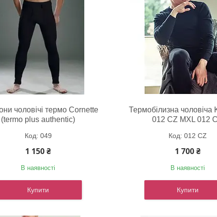
они чоловічі термо Cornette
Термобілизна чоловіча
(termo plus authentic)
012 CZ MXL 012 
049
012 CZ
1 150 ₴
1 700 ₴
В наявності
В наявності
Купити
Купити