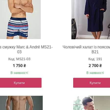
в смужку Marc & André MS21-
Чоловічий халат із поясо
03
B21
MS21-03
191
1 750 ₴
2 700 ₴
В наявності
В наявності
Купити
Купити