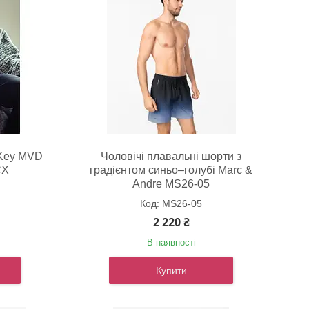
 Key MVD
Чоловічі плавальні шорти з
CX
градієнтом синьо–голубі Marc &
Andre MS26-05
MS26-05
2 220 ₴
В наявності
Купити