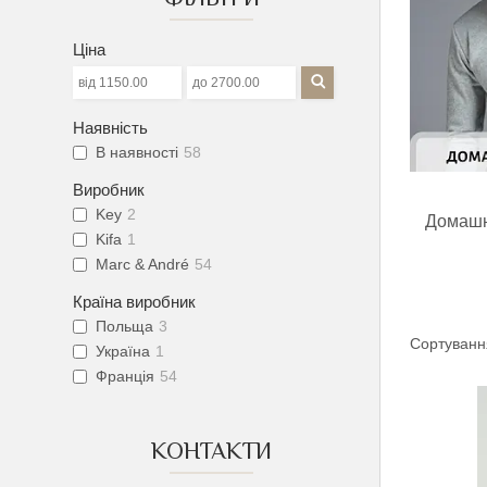
Ціна
Наявність
В наявності
58
Виробник
Key
2
Домашн
Kifa
1
Marc & André
54
Країна виробник
Польща
3
Україна
1
Франція
54
КОНТАКТИ