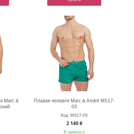
і Marc &
Плавки чоловічі Marc & André MS17-
оний
03
MS17-03
2 140 ₴
В наявності