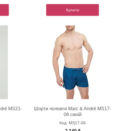
Купити
ndré MS21-
Шорти чоловічі Marc & André MS17-
06 синій
MS17-06
2 140 ₴