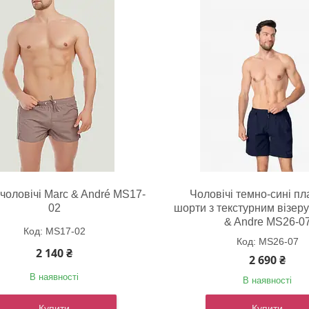
чоловічі Marc & André MS17-
Чоловічі темно-сині пл
02
шорти з текстурним візер
& Andre MS26-0
MS17-02
MS26-07
2 140 ₴
2 690 ₴
В наявності
В наявності
Купити
Купити