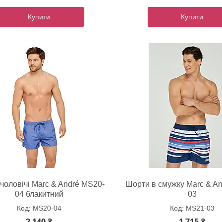
Купити
Купити
чоловічі Marc & André MS20-
Шорти в смужку Marc & A
04 блакитний
03
MS20-04
MS21-03
2 140 ₴
1 715 ₴