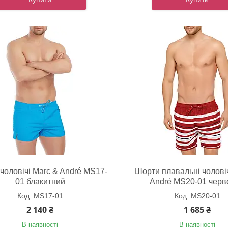
чоловічі Marc & André MS17-
Шорти плавальні чоловіч
01 блакитний
André MS20-01 черв
MS17-01
MS20-01
2 140 ₴
1 685 ₴
В наявності
В наявності