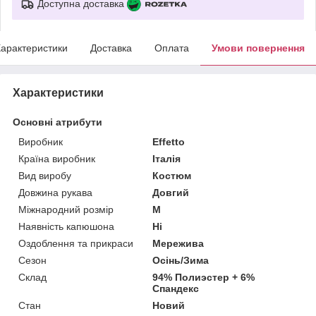
Доступна доставка
арактеристики
Доставка
Оплата
Умови повернення
Характеристики
Основні атрибути
Виробник
Effetto
Країна виробник
Італія
Вид виробу
Костюм
Довжина рукава
Довгий
Міжнародний розмір
M
Наявність капюшона
Ні
Оздоблення та прикраси
Мережива
Сезон
Осінь/Зима
Склад
94% Полиэстер + 6%
Спандекс
Стан
Новий