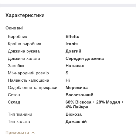
Характеристики
Основні
Виробник
Effetto
Країна виробник
Італія
Довжина рукава
Довгий
Довжина халата
Середня довжина
Застібка
На запах
Міжнародний розмір
S
Наявність капюшона
Ні
Оздоблення та прикраси
Мережива
Сезон
Всесезонний
Склад
68% Віскоза + 28% Модал +
4% Лайкра
Тип тканини
Віскоза
Тип халата
Домашній
Приховати