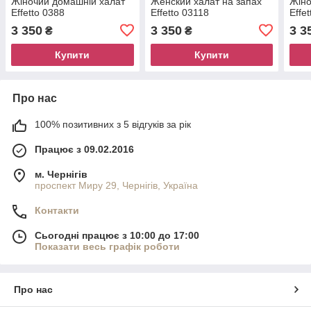
Жіночий домашній халат
Женский халат на запах
Жіно
Effetto 0388
Effetto 03118
Effe
3 350
3 350
3 3
₴
₴
Купити
Купити
Про нас
100% позитивних з 5 відгуків за рік
Працює з 09.02.2016
м. Чернігів
проспект Миру 29, Чернігів, Україна
Контакти
Сьогодні працює з 10:00 до 17:00
Показати весь графік роботи
Про нас