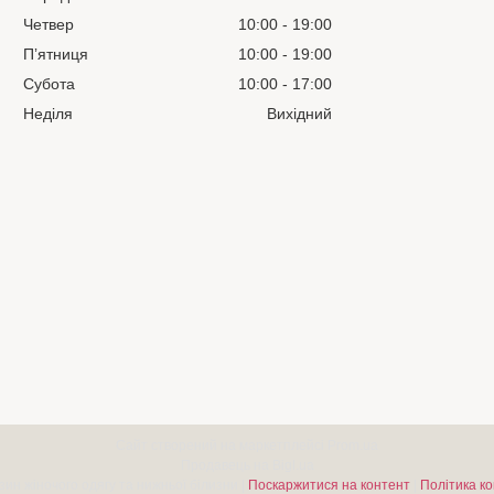
Четвер
10:00
19:00
Пʼятниця
10:00
19:00
Субота
10:00
17:00
Неділя
Вихідний
Сайт створений на маркетплейсі
Prom.ua
Продавець на Bigl.ua
Push-Up | Магазин жіночого одягу та нижньої білизни |
Поскаржитися на контент
|
Політика к