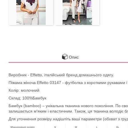
Опис
Виробник - Effetto, італійський бренд домашнього одягу.
Піжама жіноча Effetto 03147 - футболка з короткими рукавами
Колір: молочний
Склад: 100%Бамбук
Бамбук (bamboo) – унікальна тканина нового покоління. По своїй
залишається м'яким і еластичним. Також, ця тканина володіє б
Для уточнення розміру надішліть ваші параметри (обхват з груде