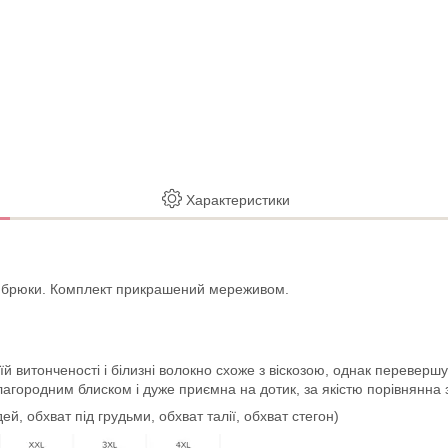
Характеристики
 і брюки. Комплект прикрашений мереживом.
 витонченості і білизні волокно схоже з віскозою, однак перевершує
лагородним блиском і дуже приємна на дотик, за якістю порівнянна
й, обхват під грудьми, обхват талії, обхват стегон)