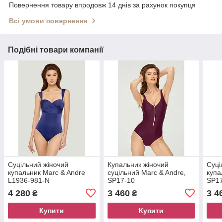
Повернення товару впродовж 14 днів за рахунок покупця
Всі умови повернення
Подібні товари компанії
Суцільний жіночий
Купальник жіночий
Суці
купальник Marc & Andre
суцільний Marc & Andre,
купа
L1936-981-N
SP17-10
SP1
4 280
3 460
3 4
₴
₴
Купити
Купити