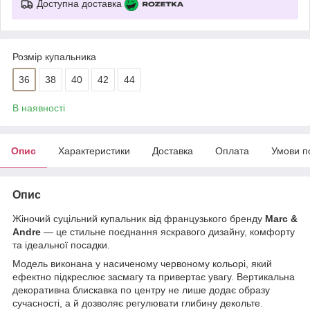
Доступна доставка
Розмір купальника
36
38
40
42
44
В наявності
Опис
Характеристики
Доставка
Оплата
Умови п
Опис
Жіночий суцільний купальник від французького бренду
Marc &
Andre
— це стильне поєднання яскравого дизайну, комфорту
та ідеальної посадки.
Модель виконана у насиченому червоному кольорі, який
ефектно підкреслює засмагу та привертає увагу. Вертикальна
декоративна блискавка по центру не лише додає образу
сучасності, а й дозволяє регулювати глибину декольте.