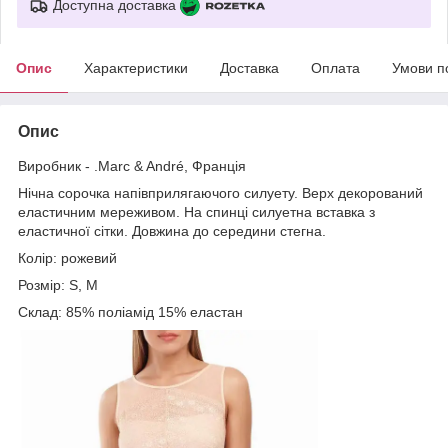
Доступна доставка
Опис
Характеристики
Доставка
Оплата
Умови п
Опис
Виробник - .Marc & André, Франція
Нічна сорочка напівприлягаючого силуету. Верх декорований
еластичним мереживом. На спинці силуетна вставка з
еластичної сітки. Довжина до середини стегна.
Колір: рожевий
Розмір: S, M
Склад: 85% поліамід 15% еластан