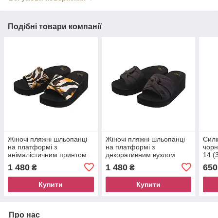
Подібні товари компанії
Жіночі пляжні шльопанці
Жіночі пляжні шльопанці
Силі
на платформі з
на платформі з
чорн
анімалістичним принтом
декоративним вузлом
14 (
Marc & Andre SA26-04
Marc & Andre SA26-01
1 480
1 480
650
₴
₴
Купити
Купити
Про нас